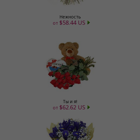
Нежность
$58.44 US
от
Ты и я!
$62.62 US
от