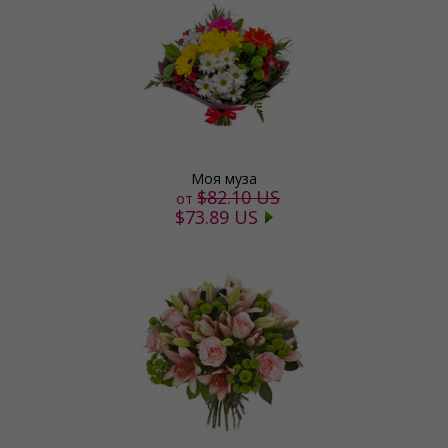
Моя муза
$82.10 US
от
$73.89 US