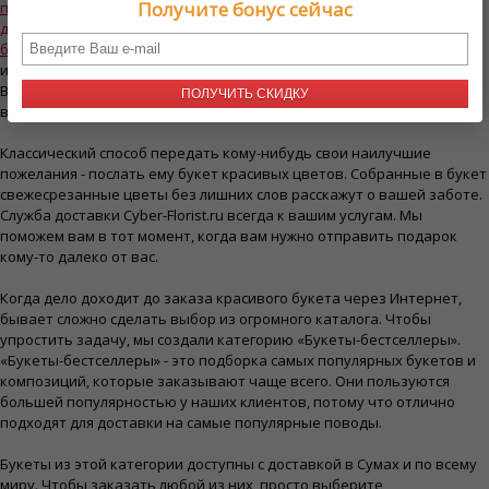
Получите бонус сейчас
продуктовые наборы в Сумах,
духи и ароматы в Сумах
,
букеты из игрушек в Сумах
,
и много других идей для подарков.
В нашем каталоге найдется подарок с доставкой на любой случай и
ПОЛУЧИТЬ СКИДКУ
в любой день.
Классический способ передать кому-нибудь свои наилучшие
пожелания - послать ему букет красивых цветов. Собранные в букет
свежесрезанные цветы без лишних слов расскажут о вашей заботе.
Служба доставки Cyber-Florist.ru всегда к вашим услугам. Мы
поможем вам в тот момент, когда вам нужно отправить подарок
кому-то далеко от вас.
Когда дело доходит до заказа красивого букета через Интернет,
бывает сложно сделать выбор из огромного каталога. Чтобы
упростить задачу, мы создали категорию «Букеты-бестселлеры».
«Букеты-бестселлеры» - это подборка самых популярных букетов и
композиций, которые заказывают чаще всего. Они пользуются
большей популярностью у наших клиентов, потому что отлично
подходят для доставки на самые популярные поводы.
Букеты из этой категории доступны с доставкой в Сумах и по всему
миру. Чтобы заказать любой из них, просто выберите