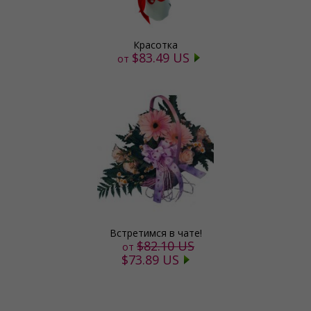
Красотка
$83.49 US
от
Встретимся в чате!
$82.10 US
от
$73.89 US