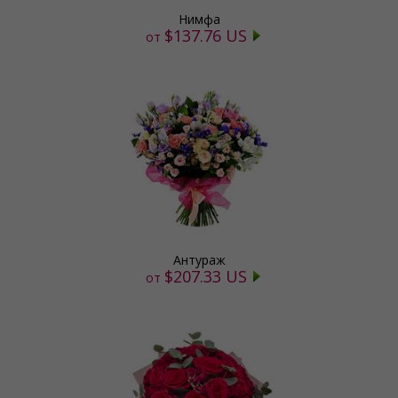
Нимфа
$137.76 US
от
Антураж
$207.33 US
от