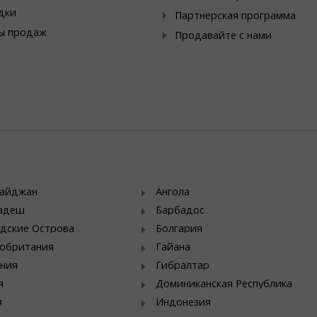
дки
Партнерская программа
ы продаж
Продавайте с нами
байджан
Ангола
ладеш
Барбадос
дские Острова
Болгария
обритания
Гайана
ния
Гибралтар
я
Доминиканская Республика
я
Индонезия