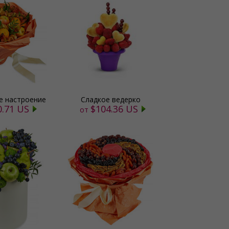
 настроение
Сладкое ведерко
0.71 US
$104.36 US
от