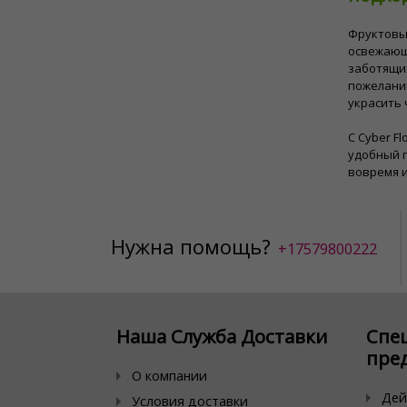
Фруктовые
освежающ
заботящих
пожелани
украсить 
С Cyber ​
удобный п
вовремя и
Нужна помощь?
+17579800222
Наша Служба Доставки
Спе
пре
О компании
Дей
Условия доставки