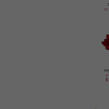
о
Кл
о
$