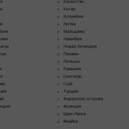
ия
Казахстан
а
Катар
Колумбия
я
Литва
йзия
Мальдивы
олия
Намибия
агуа
Новая Зеландия
тан
Панама
Польша
я
Румыния
ия
Сингапур
ам
США
ния
Турция
ай
Фарерские острова
яндия
Франция
Шри-Ланка
Ямайка