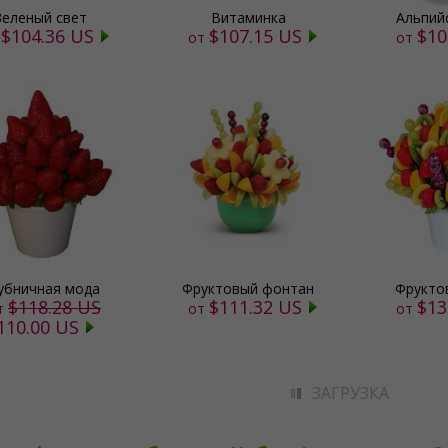
Зеленый свет
Витаминка
Альпий
$104.36 US
$107.15 US
$10
т
от
от
убничная мода
Фруктовый фонтан
Фрукто
$118.28 US
$111.32 US
$13
т
от
от
110.00 US
ЗАГРУЗКА