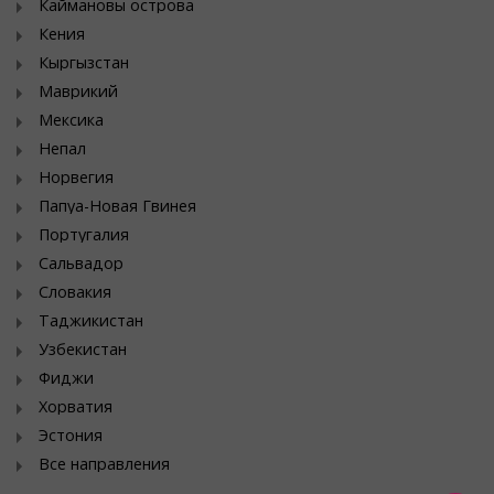
Каймановы острова
Кения
Кыргызстан
Маврикий
Мексика
Непал
Норвегия
Папуа-Новая Гвинея
Португалия
Сальвадор
Словакия
Таджикистан
Узбекистан
Фиджи
Хорватия
Эстония
Все направления