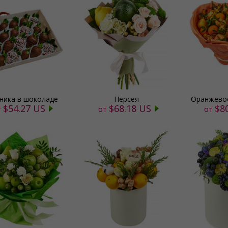
ника в шоколаде
Персея
Оранжевое
$54.27 US
$68.18 US
$8
т
от
от