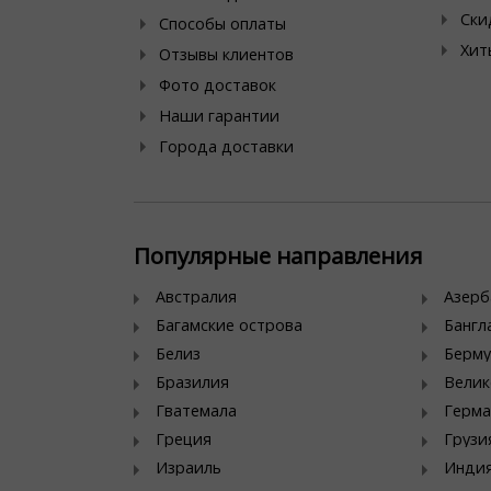
Ски
Способы оплаты
Хит
Отзывы клиентов
Фото доставок
Наши гарантии
Города доставки
Популярные направления
Австралия
Азер
Багамские острова
Банг
Белиз
Берму
Бразилия
Велик
Гватемала
Герма
Греция
Грузи
Израиль
Инди