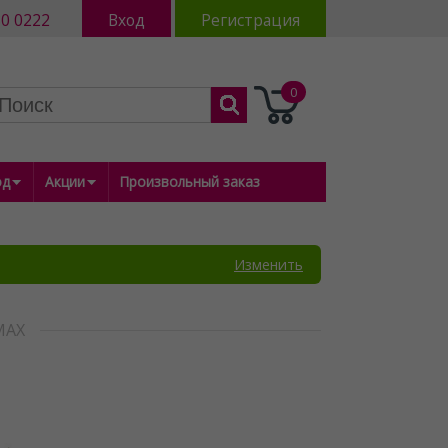
80 0222
Вход
Регистрация
0
од
Акции
Произвольный заказ
Изменить
МАХ