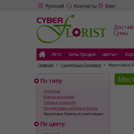
Русский
Контакты
Блог
Достав
Сумы
Лето
Хиты Продаж
Цветы
Кор
Главная
Съедобные Подарки
Фруктовые б
Мест
По типу:
Алкоголь
Букеты из конфет
Торты и Cладости
Продуктовые наборы и боксы
Фруктовые букеты и композиции
По цвету: