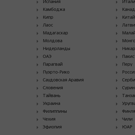
Испания
Итал
Камбоджа
Канад
Кипр
Китай
Лаос
Латви
Мадагаскар
Мала
Молдова
Монг
Нидерланды
Никар
ОАЭ
Пакис
Парагвай
Перу
Пуэрто-Рико
Росси
Саудовская Аравия
Серб
Словения
Сурин
Тайвань
Танза
Украина
Уругв
Филиппины
Финл
Чехия
Чили
Эфиопия
ЮАР