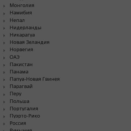
Монголия
Намибия
Непал
Нидерланды
Никарагуа
Новая Зеландия
Норвегия
ОАЭ
Пакистан
Панама
Папуа-Новая Гвинея
Парагвай
Перу
Польша
Португалия
Пуэрто-Рико
Россия
Румыния