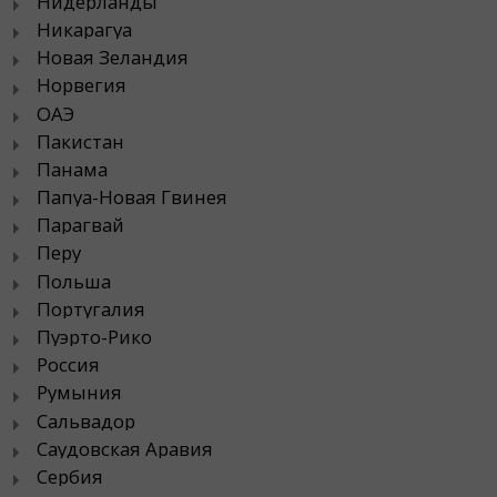
Нидерланды
Никарагуа
Новая Зеландия
Норвегия
ОАЭ
Пакистан
Панама
Папуа-Новая Гвинея
Парагвай
Перу
Польша
Португалия
Пуэрто-Рико
Россия
Румыния
Сальвадор
Саудовская Аравия
Сербия