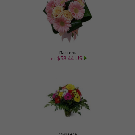
Пастель
$58.44 US
от
Миранда