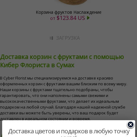
Корзина фруктов Наслаждение
$123.84 US
от
ЗАГРУЗКА
Доставка корзин с фруктами с помощью
Кибер Флориста в Сумах
В Cyber ​​Florist мы специализируемся на доставке красиво
оформленных корзин с фруктами вашим близким по всему миру.
Наши корзины с фруктами тщательно подобраны, чтобы
гарантировать, что они наполнены самыми свежими и
высококачественными фруктами, что делает их идеальным
подарком на любой случай. Благодаря нашей надежной службе
доставки вы можете быть уверены, что ваш подарок будет
доставлен в идеальном состоянии и вовремя.
Доставка цветов и подарков в любую точку
Доступные типы корзин с фруктами в Сумах