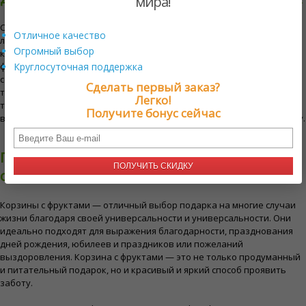
мира!
Cyber ​​Florist предлагает разнообразные корзины с фруктами на
Отличное качество
любой вкус и предпочтения. В нашем ассортименте есть
Огромный выбор
классические фруктовые корзины, наполненные сезонными
фруктами, изысканные фруктовые корзины, в которых фрукты
Круглосуточная поддержка
сочетаются с другими лакомствами, такими как шоколад или сыр, а
Сделать первый заказ?
также экзотические фруктовые корзины с уникальными
Легко!
тропическими фруктами. Каждая корзина представляет собой
Получите бонус сейчас
восхитительный и полезный подарок, который понравится каждому.
Почему корзины с фруктами в Сумах —
ПОЛУЧИТЬ СКИДКУ
отличная идея
Корзины с фруктами — отличный выбор подарка на многие случаи
жизни благодаря своей универсальности и универсальности. Они
идеально подходят для выражения благодарности, празднования
дней рождения, юбилеев и праздников или пожеланий
выздоровления. Корзина с фруктами — это не только продуманный
и питательный подарок, но и красивый и яркий способ проявить
заботу.